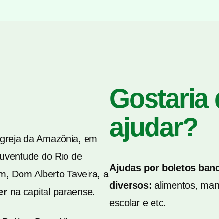
Gostaria
ajudar?
Igreja da Amazônia, em
Juventude do Rio de
Ajudas por boletos ban
m, Dom Alberto Taveira, a
diversos:
alimentos, mant
er
na capital paraense.
escolar e etc.