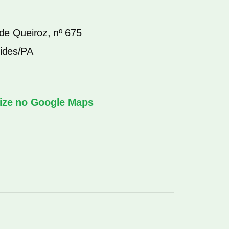
de Queiroz, nº 675
ides/PA
lize no Google Maps
↑