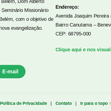
e Belém, Dom Alberto
Endereço:
 Seminário Missionário
Avenida Joaquim Pereira 
Belém, com o objetivo de
Bairro Canutama – Benev
 nova evangelização.
CEP: 68795-000
Clique aqui e nos visua
E-mail
Política de Privacidade
|
Contato
|
Ir para o topo 