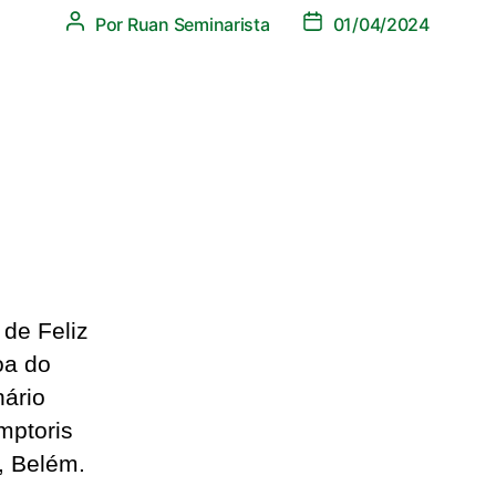
Por
Ruan Seminarista
01/04/2024
 de Feliz
oa do
ário
ptoris
, Belém.