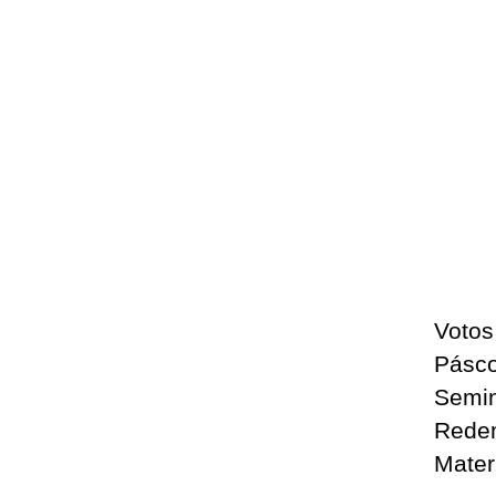
Votos
Pásc
Semin
Redem
Mater